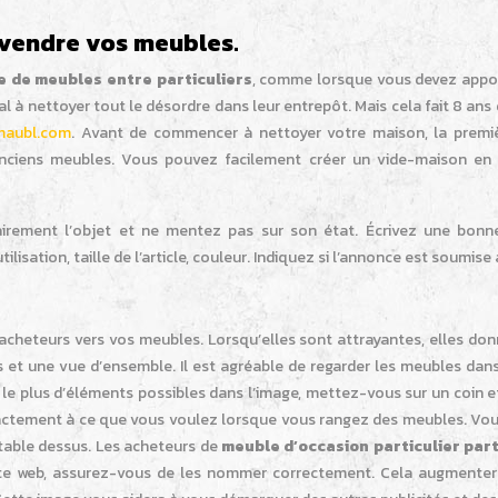
 vendre vos meubles.
e de meubles entre particuliers
, comme lorsque vous devez appor
l à nettoyer tout le désordre dans leur entrepôt. Mais cela fait 8 an
maubl.com
. Avant de commencer à nettoyer votre maison, la premiè
anciens meubles. Vous pouvez facilement créer un vide-maison en 
airement l’objet et ne mentez pas sur son état. Écrivez une bonne 
lisation, taille de l’article, couleur. Indiquez si l’annonce est soumise 
acheteurs vers vos meubles. Lorsqu’elles sont attrayantes, elles donne
us et une vue d’ensemble. Il est agréable de regarder les meubles d
er le plus d’éléments possibles dans l’image, mettez-vous sur un coin
actement à ce que vous voulez lorsque vous rangez des meubles. Vous
rtable dessus. Les acheteurs de
meuble d’occasion particulier part
site web, assurez-vous de les nommer correctement. Cela augmente