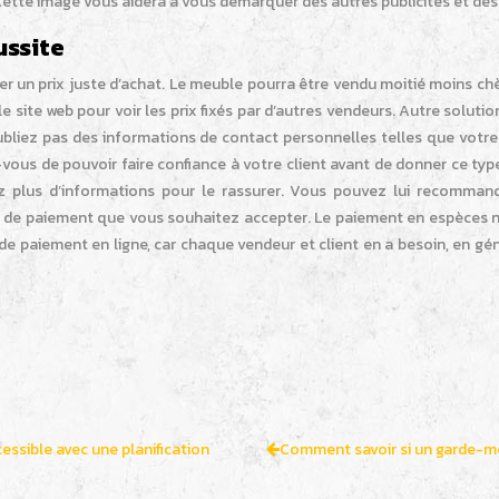
 Cette image vous aidera à vous démarquer des autres publicités et des
ussite
r un prix juste d’achat. Le meuble pourra être vendu moitié moins ch
e site web pour voir les prix fixés par d’autres vendeurs. Autre solutio
e publiez pas des informations de contact personnelles telles que vot
vous de pouvoir faire confiance à votre client avant de donner ce typ
z plus d’informations pour le rassurer. Vous pouvez lui recommand
ode de paiement que vous souhaitez accepter. Le paiement en espèces 
de paiement en ligne, car chaque vendeur et client en a besoin, en gén
essible avec une planification
Comment savoir si un garde-meu