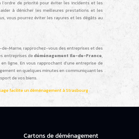
ordre de priorité pour éviter les incidents et les
ider à dénicher les meilleures prestations et les
s, vous pourrez éviter les rayures et les dégâts au
al-de-Marne, rapprochez-vous des entreprises et des
s entreprises de
déménagement Ile-de-France
,
 en ligne. En vous rapprochant d’une entreprise de
énagement en quelques minutes en communiquant les
sport de vos biens.
ckage facilite un déménagement à Strasbourg
Cartons de déménagement