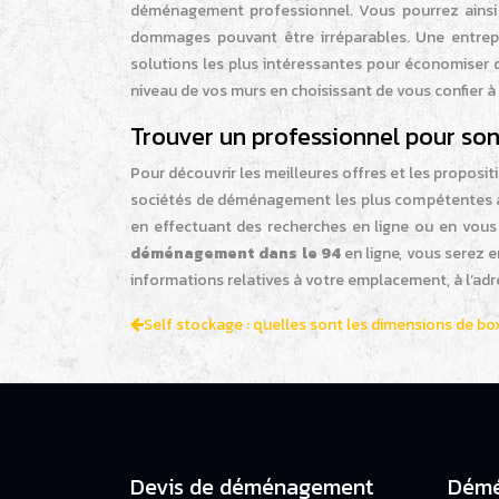
déménagement professionnel. Vous pourrez ainsi vo
dommages pouvant être irréparables. Une entre
solutions les plus intéressantes pour économiser d
niveau de vos murs en choisissant de vous confier à
Trouver un professionnel pour s
Pour découvrir les meilleures offres et les propos
sociétés de déménagement les plus compétentes au
en effectuant des recherches en ligne ou en vous 
déménagement dans le 94
en ligne, vous serez
informations relatives à votre emplacement, à l’ad
Self stockage : quelles sont les dimensions de bo
Devis de déménagement
Démé