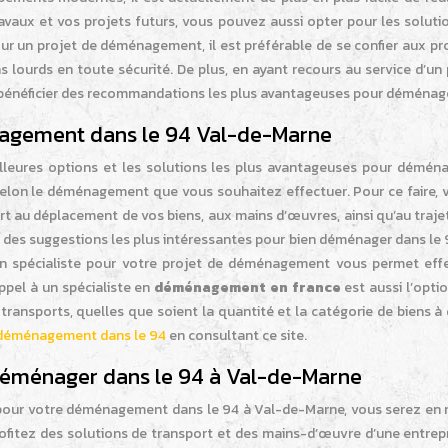
 travaux et vos projets futurs, vous pouvez aussi opter pour les solut
 Pour un projet de déménagement, il est préférable de se confier aux p
 lourds en toute sécurité. De plus, en ayant recours au service d’
bénéficier des recommandations les plus avantageuses pour déménager
nagement dans le 94 Val-de-Marne
lleures options et les solutions les plus avantageuses pour déména
r selon le déménagement que vous souhaitez effectuer. Pour ce faire
t au déplacement de vos biens, aux mains d’œuvres, ainsi qu’au trajet
t des suggestions les plus intéressantes pour bien déménager dans le 94
 un spécialiste pour votre projet de déménagement vous permet effe
appel à un spécialiste en
déménagement en france
est aussi l’opti
transports, quelles que soient la quantité et la catégorie de biens à
déménagement dans le 94
en consultant ce site.
r déménager dans le 94 à Val-de-Marne
e pour votre déménagement dans le 94 à Val-de-Marne, vous serez en
ofitez des solutions de transport et des mains-d’œuvre d’une entrepr