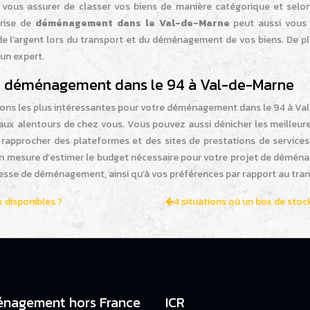
us assurer de classer vos biens de manière catégorique et selon l’
prise de
déménagement dans le Val-de-Marne
peut aussi vous a
e l’argent lors du transport et du déménagement de vos biens. De plu
 un expert.
on déménagement dans le 94 à Val-de-Marne
itions les plus intéressantes pour votre déménagement dans le 94 à V
x alentours de chez vous. Vous pouvez aussi dénicher les meilleure
rapprocher des plateformes et des sites de prestations de services
 en mesure d’estimer le budget nécessaire pour votre projet de dém
resse de déménagement, ainsi qu’à vos préférences par rapport au tran
x disponibles ?
4 situations où un box de sto
nagement hors France
ICR